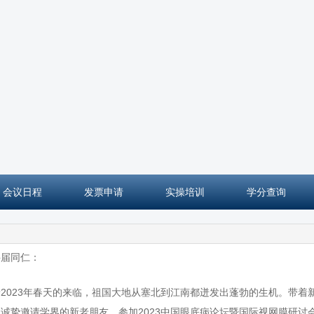
会议日程
发票申请
实操培训
学分查询
科届同仁：
023年春天的来临，祖国大地从塞北到江南都迸发出蓬勃的生机。带着
诚挚邀请学界的新老朋友，参加2023中国眼底病论坛暨国际视网膜研讨