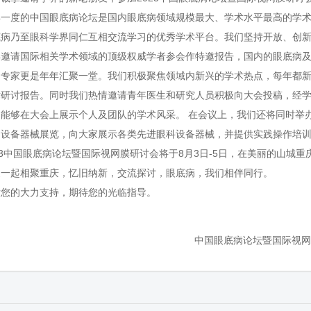
年一度的中国眼底病论坛是国内眼底病领域规模最大、学术水平最高的学
底病乃至眼科学界同仁互相交流学习的优秀学术平台。我们坚持开放、创
年邀请国际相关学术领域的顶级权威学者参会作特邀报告，国内的眼底病
出专家更是年年汇聚一堂。我们积极聚焦领域内新兴的学术热点，每年都
术研讨报告。同时我们热情邀请青年医生和研究人员积极向大会投稿，经
，能够在大会上展示个人及团队的学术风采。
在会议上，我们还将同时举
疗设备器械展览，向大家展示各类先进眼科设备器械，并提供实践操作培
23中国眼底病论坛暨国际视网膜研讨会将于8月3日-5日，在美丽的山城重
家一起相聚重庆，忆旧纳新，交流探讨，眼底病，我们相伴同行。
谢您的大力支持，期待您的光临指导。
中国眼底病论坛暨国际视网