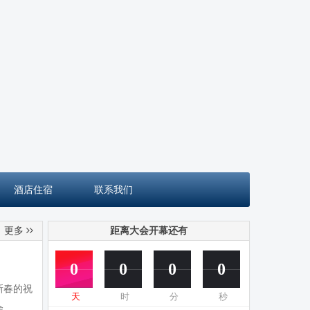
酒店住宿
联系我们
更多
距离大会开幕还有
0
0
0
0
新春的祝
天
时
分
秒
会。