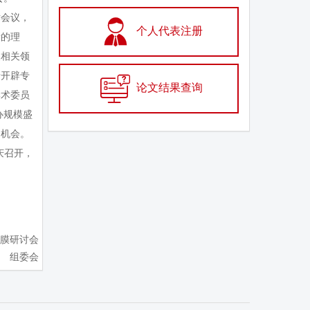
术会议，

个人代表注册
新的理
及相关领
新开辟专

论文结果查询
学术委员
办规模盛
训机会。
庆召开，
膜研讨会
组委会