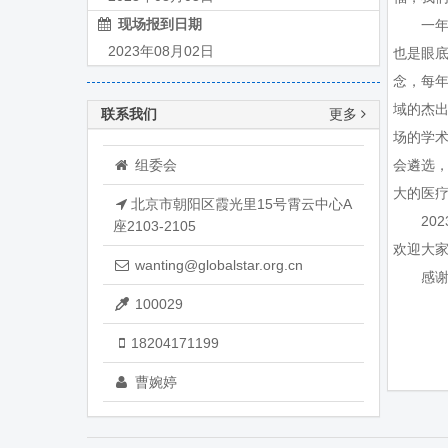
现场报到日期
一
2023年08月02日
也是眼
念，每
域的杰
联系我们
更多
场的学
组委会
会遴选
大的医
北京市朝阳区霞光里15号霄云中心A
20
座2103-2105
欢迎大
wanting@globalstar.org.cn
感
100029
18204171199
曹婉婷