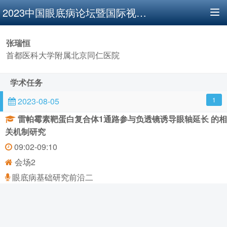
2023中国眼底病论坛暨国际视网膜研讨会
T
o
g
张瑞恒
g
l
首都医科大学附属北京同仁医院
e
n
学术任务
a
v
2023-08-05
1
i
g
雷帕霉素靶蛋白复合体1通路参与负透镜诱导眼轴延长 的相
a
关机制研究
t
i
09:02-09:10
o
会场2
n
眼底病基础研究前沿二